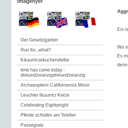
Imageflyer
Aggr
Eis i
Der Gesetz(g)eber
Wo si
Run for...what?
Es m
K&auml;sekuchendiebe
denn 
time has come today -
dreiundzwanzigdreiundzwanzig
Archaeopterix Californensis Minor
Leuchter f&uuml;r Kerze
Celebrating Eightyeight
Pferde schlafen am Telefon
Passegiata