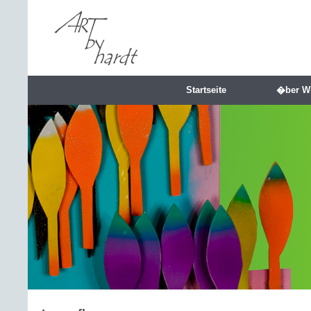
Startseite
�ber W