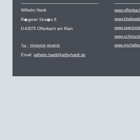
Wilhelm Hardt
www.offenbac
www.kliebiwe
R�gener Stra�e 8
www.speckste
D-63075 Offenbach am Main
www.schmuckat
www.michelle
Tel.: 0049(69) 864836
Email:
wilhelm.hardt@artbyhardt.de