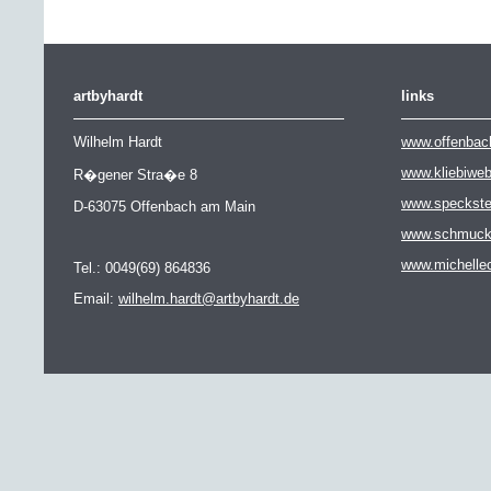
artbyhardt
links
Wilhelm Hardt
www.offenbac
www.kliebiwe
R�gener Stra�e 8
www.speckste
D-63075 Offenbach am Main
www.schmuckat
www.michelle
Tel.: 0049(69) 864836
Email:
wilhelm.hardt@artbyhardt.de