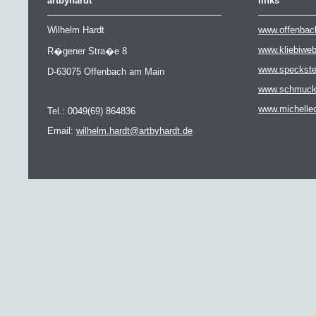
artbyhardt
links
Wilhelm Hardt
www.offenbac
www.kliebiwe
R�gener Stra�e 8
www.speckste
D-63075 Offenbach am Main
www.schmuckat
www.michelle
Tel.: 0049(69) 864836
Email:
wilhelm.hardt@artbyhardt.de