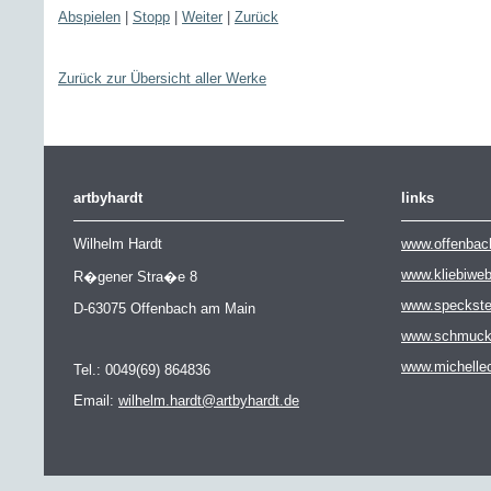
Abspielen
|
Stopp
|
Weiter
|
Zurück
Zurück zur Übersicht aller Werke
artbyhardt
links
Wilhelm Hardt
www.offenbac
www.kliebiwe
R�gener Stra�e 8
www.speckste
D-63075 Offenbach am Main
www.schmuckat
www.michelle
Tel.: 0049(69) 864836
Email:
wilhelm.hardt@artbyhardt.de